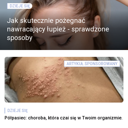
DZIEJE SIĘ
Jak skutecznie pożegnać
nawracający łupież - sprawdzone
sposoby
ARTYKUŁ SPONSOROWANY
DZIEJE SIĘ
Półpasiec: choroba, która czai się w Twoim organizmie.