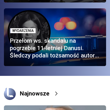
WYDARZENIA
Przełom ws. skandalu na
pogrzebie 11-letniej Danusi.
Śledczy podali tożsamość autora
dezinformacji
Najnowsze