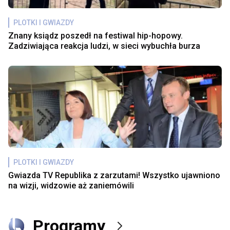
PLOTKI I GWIAZDY
Znany ksiądz poszedł na festiwal hip-hopowy.
Zadziwiająca reakcja ludzi, w sieci wybuchła burza
PLOTKI I GWIAZDY
Gwiazda TV Republika z zarzutami! Wszystko ujawniono
na wizji, widzowie aż zaniemówili
Programy