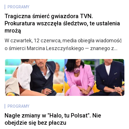
PROGRAMY
Tragiczna śmierć gwiazdora TVN.
Prokuratura wszczęła śledztwo, te ustalenia
mrożą
W czwartek, 12 czerwca, media obiegła wiadomość
o śmierci Marcina Leszczyńskiego — znanego z
udziału w programach telewizyjnych i przeszłości
piłkarskiej w barwach LKS Drama Zbrosławice.
Tragiczna informacja wstrząsnęła nie tylko rodziną i
przyjaciółmi, ale także licznymi fanami, którzy z
niepokojem śledzą każdy nowy szczegół mogący
rzucić światło na okoliczności jego nagłego
odejścia. Jak się okazuje, sprawą zajęła się
PROGRAMY
Prokuratura Rejonowa w Zabrzu, a kulisy śmierci 31-
Nagłe zmiany w "Halo, tu Polsat". Nie
latka mogą być znacznie bardziej niepokojące, niż
obejdzie się bez płaczu
początkowo przypuszczano.