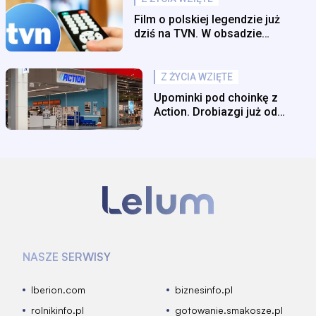
Film o polskiej legendzie już
dziś na TVN. W obsadzie
największe gwiazdy
Z ŻYCIA WZIĘTE
Upominki pod choinkę z
Action. Drobiazgi już od
6,95 zł
NASZE SERWISY
Iberion.com
biznesinfo.pl
rolnikinfo.pl
gotowanie.smakosze.pl