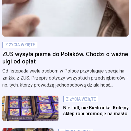
Z ŻYCIA WZIĘTE
ZUS wysyła pisma do Polaków. Chodzi o ważne
ulgi od opłat
Od listopada wielu osobom w Polsce przysługuje specjalna
zniżka z ZUS. Przepis dotyczy wszystkich przedsiębiorców -
np. tych, którzy prowadzą jednoosobową działalność
gospodarczą. To tzw. "wakacje składkowe" z ZUS. Teraz ZUS
wysyła pisma do wszystkich, którzy złożyli taki wniosek. Co
Z ŻYCIA WZIĘTE
jest w korespondencji?
Nie Lidl, nie Biedronka. Kolejny
sklep robi promocję na masło