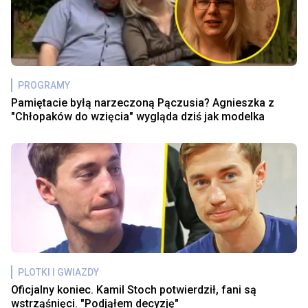
PROGRAMY
Pamiętacie byłą narzeczoną Pączusia? Agnieszka z
"Chłopaków do wzięcia" wygląda dziś jak modelka
PLOTKI I GWIAZDY
Oficjalny koniec. Kamil Stoch potwierdził, fani są
wstrząśnięci. "Podjąłem decyzję"