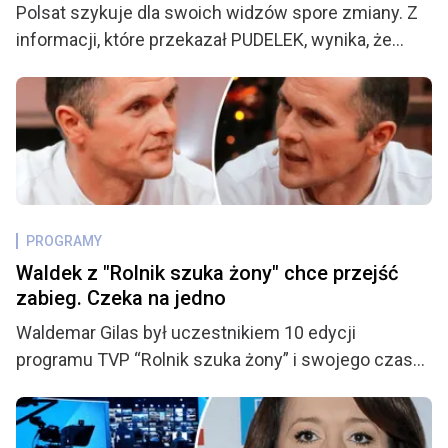
Polsat szykuje dla swoich widzów spore zmiany. Z
informacji, które przekazał PUDELEK, wynika, że
zaplanowane modyfikacje dotyczą roszady wśród
prowadzących, a do ekipy najprawdopodobniej
dołączy nowa osoba. Fani mogą być zaskoczeni.
PROGRAMY
Waldek z "Rolnik szuka żony" chce przejść
zabieg. Czeka na jedno
Waldemar Gilas był uczestnikiem 10 edycji
programu TVP “Rolnik szuka żony” i swojego czasu
budził niemało kontrowersji. Po sensacyjnych
wydarzeniach z finału znowu było o nim głośno,
kiedy to związał się z kandydatką, którą wcześniej