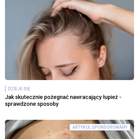
DZIEJE SIĘ
Jak skutecznie pożegnać nawracający łupież -
sprawdzone sposoby
ARTYKUŁ SPONSOROWANY