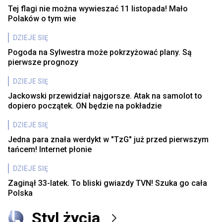
Tej flagi nie można wywieszać 11 listopada! Mało
Polaków o tym wie
DZIEJE SIĘ
Pogoda na Sylwestra może pokrzyżować plany. Są
pierwsze prognozy
DZIEJE SIĘ
Jackowski przewidział najgorsze. Atak na samolot to
dopiero początek. ON będzie na pokładzie
DZIEJE SIĘ
Jedna para znała werdykt w "TzG" już przed pierwszym
tańcem! Internet płonie
DZIEJE SIĘ
Zaginął 33-latek. To bliski gwiazdy TVN! Szuka go cała
Polska
Styl życia