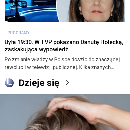
odrzucił. Teraz para doczekała się swojego
pierwszego dziecka i regularnie informuje swoich
fanów co u nich słychać. Ostatnio Waldek rozważa
poddanie się zabiegowi chirurgicznemu, już
PROGRAMY
niewiele dzieli go od podjęcia ostatecznej decyzji.
Była 19:30. W TVP pokazano Danutę Holecką,
zaskakująca wypowiedź
Po zmianie władzy w Polsce doszło do znaczącej
rewolucji w telewizji publicznej. Kilka znanych
twarzy zniknęło z TVP, a stacja przeszła
Dzieje się
metamorfozę. W tym samym czasie znaczenie na
runku zdobył inny gracz, czyli Telewizja Republika.
Teraz obaj nadawcy ostro ze sobą konkurują i nie
przebierają przy tym w środkach. Tym razem to TVP
wyciągnęło działa i skierowało je przeciwko
prezenterce, która przez lata była twarzą stacji.