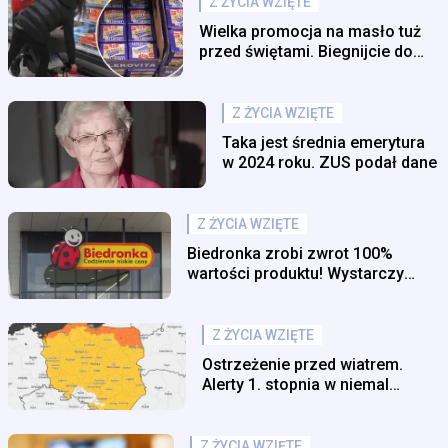
Z ŻYCIA WZIĘTE
Wielka promocja na masło tuż
przed świętami. Biegnijcie do
tego sklepu
Z ŻYCIA WZIĘTE
Taka jest średnia emerytura
w 2024 roku. ZUS podał dane
Z ŻYCIA WZIĘTE
Biedronka zrobi zwrot 100%
wartości produktu! Wystarczy
kupić go do środy
Z ŻYCIA WZIĘTE
Ostrzeżenie przed wiatrem.
Alerty 1. stopnia w niemal
całym kraju
Z ŻYCIA WZIĘTE