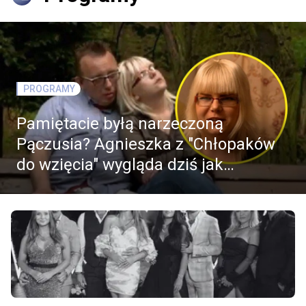
PROGRAMY
Pamiętacie byłą narzeczoną
Pączusia? Agnieszka z "Chłopaków
do wzięcia" wygląda dziś jak
modelka