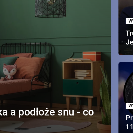
W
Tr
Je
W
a a podłoże snu - co
Pr
11