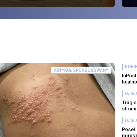
to
KOBI
ARTYKUŁ SPONSOROWANY
InPost
lojaln
DZIEJ
Tragic
strumi
DZIEJ
Poseł 
porus