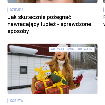
DZIEJE SIĘ
Jak skutecznie pożegnać
nawracający łupież - sprawdzone
sposoby
ARTYKUŁ SPONSOROWANY
KOBIETA