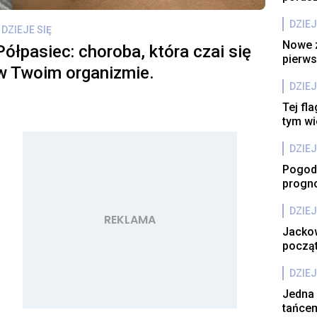
DZIEJ
DZIEJE SIĘ
Nowe z
Półpasiec: choroba, która czai się
pierws
w Twoim organizmie.
DZIEJ
Tej fl
tym wi
DZIEJ
Pogoda
progn
DZIEJ
Jackow
począt
DZIEJ
Jedna 
tańcem