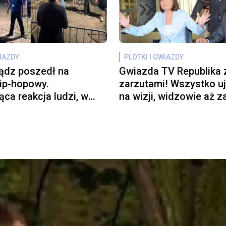
WIAZDY
PLOTKI I GWIAZDY
ądz poszedł na
Gwiazda TV Republika 
hip-hopowy.
zarzutami! Wszystko u
ąca reakcja ludzi, w
na wizji, widzowie aż z
uchła burza