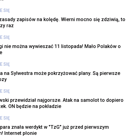
E SIĘ
asady zapisów na kolędę. Wierni mocno się zdziwią, to
zy raz
E SIĘ
agi nie można wywieszać 11 listopada! Mało Polaków o
e
E SIĘ
 na Sylwestra może pokrzyżować plany. Są pierwsze
ozy
E SIĘ
ski przewidział najgorsze. Atak na samolot to dopiero
ek. ON będzie na pokładzie
E SIĘ
para znała werdykt w "TzG" już przed pierwszym
! Internet płonie