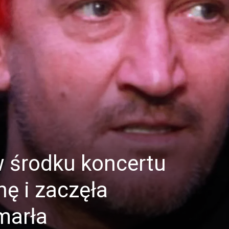
 środku koncertu
ę i zaczęła
marła