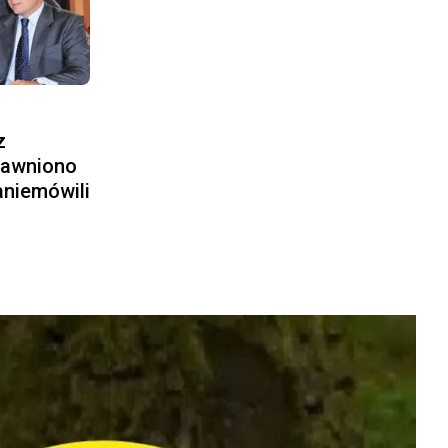
z
jawniono
aniemówili