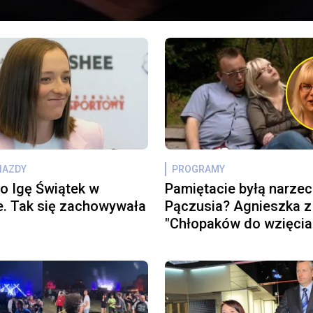
WIAZDY
PROGRAMY
o Igę Świątek w
Pamiętacie byłą narze
. Tak się zachowywała
Pączusia? Agnieszka z
"Chłopaków do wzięcia
dziś jak modelka