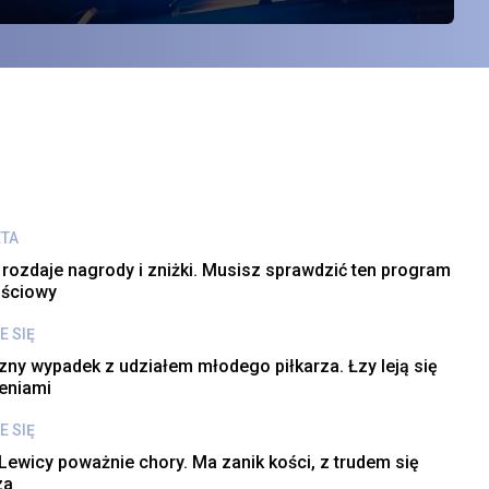
żsamość autora dezinformacji
ETA
 rozdaje nagrody i zniżki. Musisz sprawdzić ten program
ościowy
E SIĘ
zny wypadek z udziałem młodego piłkarza. Łzy leją się
eniami
E SIĘ
Lewicy poważnie chory. Ma zanik kości, z trudem się
za