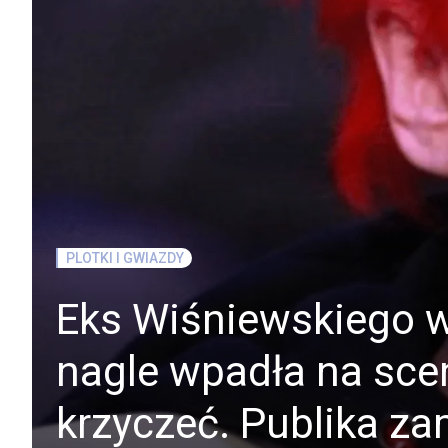
PLOTKI I GWIAZDY
Eks Wiśniewskiego w
nagle wpadła na scen
krzyczeć. Publika za