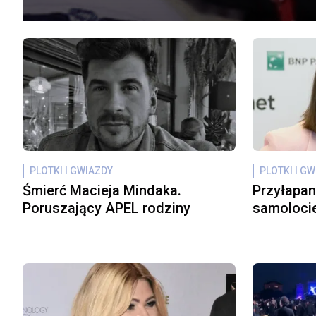
PLOTKI I GWIAZDY
PLOTKI I G
Śmierć Macieja Mindaka.
Przyłapan
Poruszający APEL rodziny
samolocie