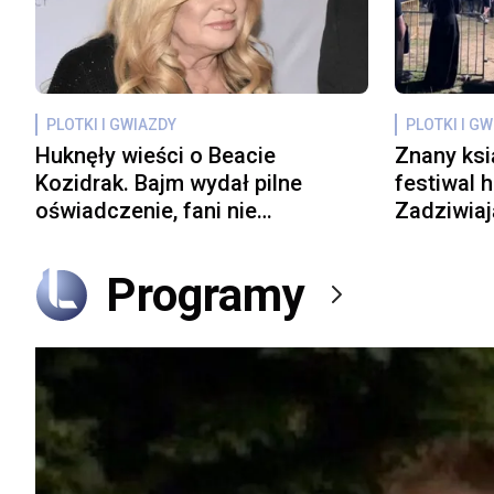
PLOTKI I GWIAZDY
PLOTKI I G
Huknęły wieści o Beacie
Znany ksi
Kozidrak. Bajm wydał pilne
festiwal 
oświadczenie, fani nie
Zadziwiaj
dowierzają
sieci wyb
Programy