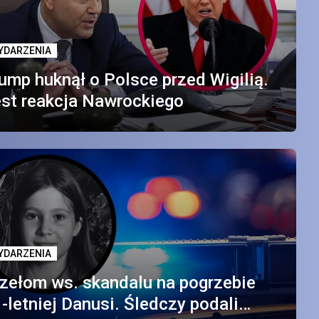
YDARZENIA
ump huknął o Polsce przed Wigilią.
st reakcja Nawrockiego
YDARZENIA
zełom ws. skandalu na pogrzebie
-letniej Danusi. Śledczy podali