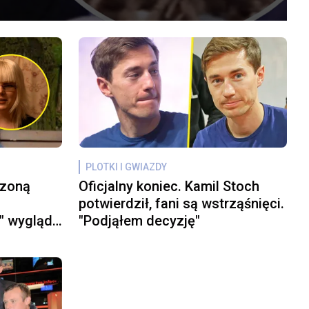
PLOTKI I GWIAZDY
czoną
Oficjalny koniec. Kamil Stoch
potwierdził, fani są wstrząśnięci.
" wygląda
"Podjąłem decyzję"