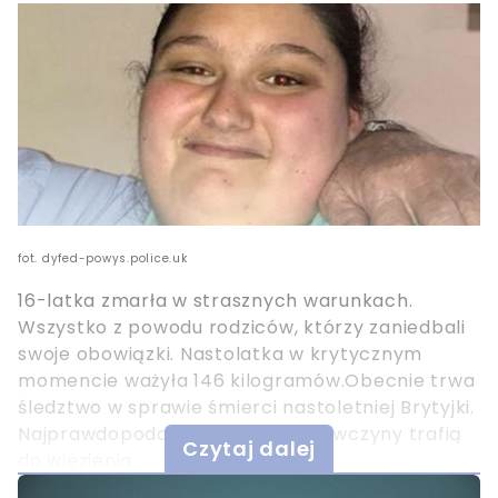
fot. dyfed-powys.police.uk
16-latka zmarła w strasznych warunkach.
Wszystko z powodu rodziców, którzy zaniedbali
swoje obowiązki. Nastolatka w krytycznym
momencie ważyła 146 kilogramów.Obecnie trwa
śledztwo w sprawie śmierci nastoletniej Brytyjki.
Najprawdopodobniej rodzice dziewczyny trafią
Czytaj dalej
do więzienia.