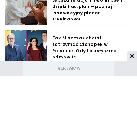
dzięki hau.plan – poznaj
innowacyjny planer
treningowy
Tak Miszczak chciał
zatrzymać Cichopek w
Polsacie. Gdy to usłyszała,
odmówiła
Ryanair ma złe wieści dla
podróżnych. Te loty z Polski
właśnie zniknęły z rozkładów