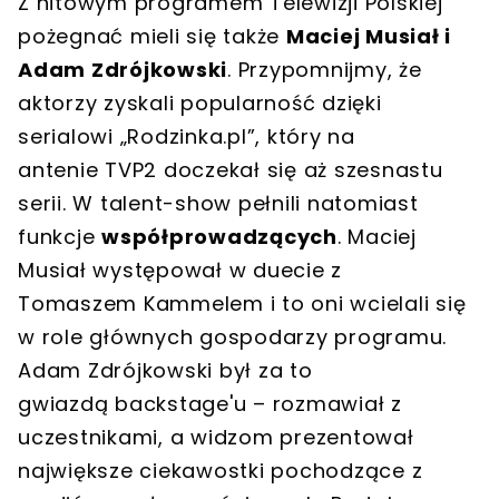
Z hitowym programem Telewizji Polskiej
pożegnać mieli się także
Maciej Musiał i
Adam Zdrójkowski
. Przypomnijmy, że
aktorzy zyskali popularność dzięki
serialowi „Rodzinka.pl”, który na
antenie TVP2 doczekał się aż szesnastu
serii. W talent-show pełnili natomiast
funkcje
współprowadzących
. Maciej
Musiał występował w duecie z
Tomaszem Kammelem i to oni wcielali się
w role głównych gospodarzy programu.
Adam Zdrójkowski był za to
gwiazdą backstage'u – rozmawiał z
uczestnikami, a widzom prezentował
największe ciekawostki pochodzące z