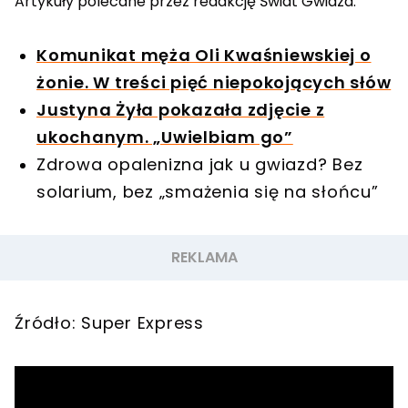
Artykuły polecane przez redakcję Świat Gwiazd:
Komunikat męża Oli Kwaśniewskiej o
żonie. W treści pięć niepokojących słów
Justyna Żyła pokazała zdjęcie z
ukochanym. „Uwielbiam go”
Zdrowa opalenizna jak u gwiazd? Bez
solarium, bez „smażenia się na słońcu”
Źródło: Super Express