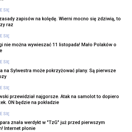
E SIĘ
asady zapisów na kolędę. Wierni mocno się zdziwią, to
zy raz
E SIĘ
agi nie można wywieszać 11 listopada! Mało Polaków o
e
E SIĘ
 na Sylwestra może pokrzyżować plany. Są pierwsze
ozy
E SIĘ
ski przewidział najgorsze. Atak na samolot to dopiero
ek. ON będzie na pokładzie
E SIĘ
para znała werdykt w "TzG" już przed pierwszym
! Internet płonie