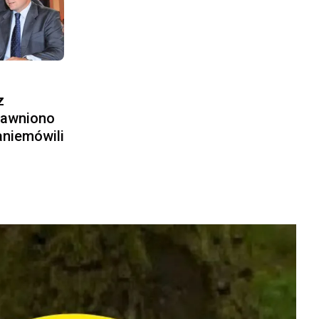
z
jawniono
aniemówili