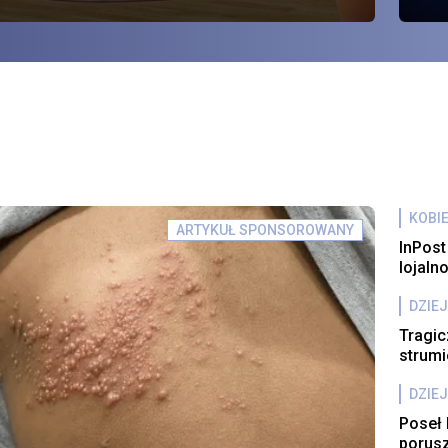
to
KOBI
ARTYKUŁ SPONSOROWANY
InPost
lojaln
DZIEJ
Tragic
strumi
DZIEJ
Poseł 
porus