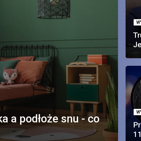
W
Tr
Je
W
a a podłoże snu - co
Pr
11