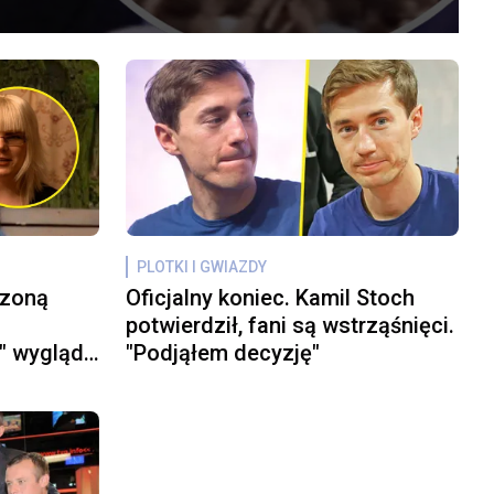
PLOTKI I GWIAZDY
czoną
Oficjalny koniec. Kamil Stoch
potwierdził, fani są wstrząśnięci.
" wygląda
"Podjąłem decyzję"