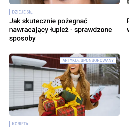
DZIEJE SIĘ
Jak skutecznie pożegnać
nawracający łupież - sprawdzone
sposoby
ARTYKUŁ SPONSOROWANY
KOBIETA