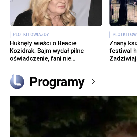
PLOTKI I GWIAZDY
PLOTKI I G
Huknęły wieści o Beacie
Znany ksi
Kozidrak. Bajm wydał pilne
festiwal 
oświadczenie, fani nie
Zadziwiaj
dowierzają
sieci wyb
Programy