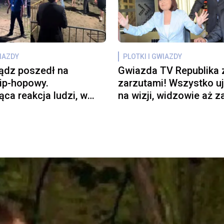
WIAZDY
PLOTKI I GWIAZDY
ądz poszedł na
Gwiazda TV Republika 
hip-hopowy.
zarzutami! Wszystko u
ąca reakcja ludzi, w
na wizji, widzowie aż z
uchła burza