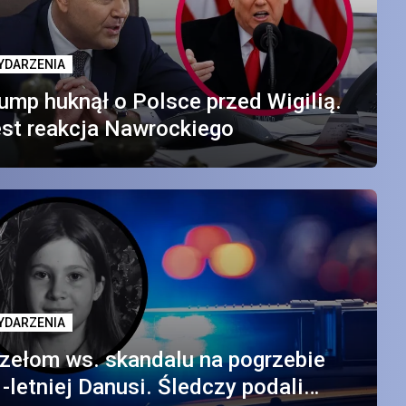
YDARZENIA
ump huknął o Polsce przed Wigilią.
st reakcja Nawrockiego
YDARZENIA
zełom ws. skandalu na pogrzebie
-letniej Danusi. Śledczy podali