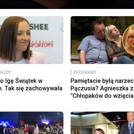
WIAZDY
PROGRAMY
o Igę Świątek w
Pamiętacie byłą narze
. Tak się zachowywała
Pączusia? Agnieszka z
"Chłopaków do wzięcia
dziś jak modelka