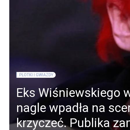
PLOTKI I GWIAZDY
Eks Wiśniewskiego w
nagle wpadła na scen
krzyczeć. Publika za