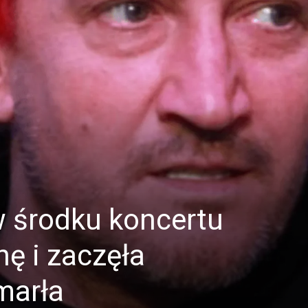
 środku koncertu
ę i zaczęła
marła