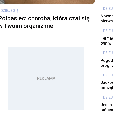
DZIEJ
DZIEJE SIĘ
Nowe z
Półpasiec: choroba, która czai się
pierws
w Twoim organizmie.
DZIEJ
Tej fl
tym wi
DZIEJ
Pogoda
progn
DZIEJ
Jackow
począt
DZIEJ
Jedna 
tańcem