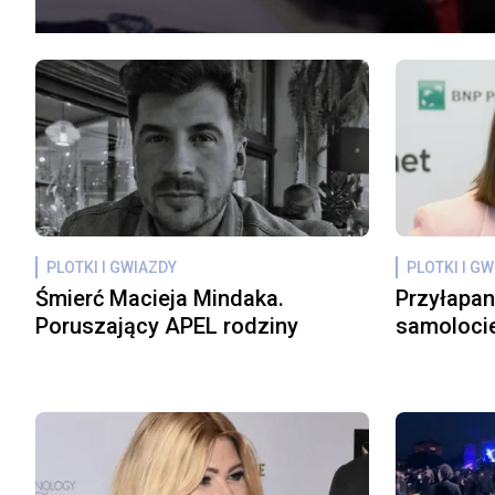
PLOTKI I GWIAZDY
PLOTKI I G
Śmierć Macieja Mindaka.
Przyłapan
Poruszający APEL rodziny
samolocie