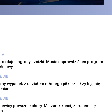
żsamość autora dezinformacji
ETA
 rozdaje nagrody i zniżki. Musisz sprawdzić ten program
ościowy
E SIĘ
zny wypadek z udziałem młodego piłkarza. Łzy leją się
eniami
E SIĘ
Lewicy poważnie chory. Ma zanik kości, z trudem się
za