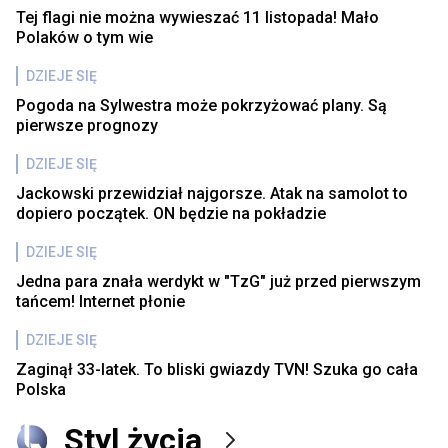
Tej flagi nie można wywieszać 11 listopada! Mało
Polaków o tym wie
DZIEJE SIĘ
Pogoda na Sylwestra może pokrzyżować plany. Są
pierwsze prognozy
DZIEJE SIĘ
Jackowski przewidział najgorsze. Atak na samolot to
dopiero początek. ON będzie na pokładzie
DZIEJE SIĘ
Jedna para znała werdykt w "TzG" już przed pierwszym
tańcem! Internet płonie
DZIEJE SIĘ
Zaginął 33-latek. To bliski gwiazdy TVN! Szuka go cała
Polska
Styl życia