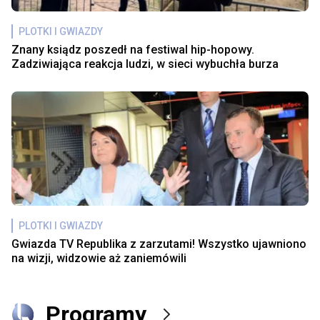
PLOTKI I GWIAZDY
Znany ksiądz poszedł na festiwal hip-hopowy.
Zadziwiająca reakcja ludzi, w sieci wybuchła burza
PLOTKI I GWIAZDY
Gwiazda TV Republika z zarzutami! Wszystko ujawniono
na wizji, widzowie aż zaniemówili
Programy