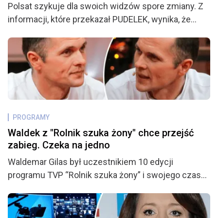
Polsat szykuje dla swoich widzów spore zmiany. Z
informacji, które przekazał PUDELEK, wynika, że
zaplanowane modyfikacje dotyczą roszady wśród
prowadzących, a do ekipy najprawdopodobniej
dołączy nowa osoba. Fani mogą być zaskoczeni.
PROGRAMY
Waldek z "Rolnik szuka żony" chce przejść
zabieg. Czeka na jedno
Waldemar Gilas był uczestnikiem 10 edycji
programu TVP “Rolnik szuka żony” i swojego czasu
budził niemało kontrowersji. Po sensacyjnych
wydarzeniach z finału znowu było o nim głośno,
kiedy to związał się z kandydatką, którą wcześniej