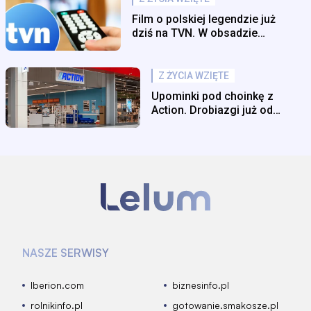
Film o polskiej legendzie już
dziś na TVN. W obsadzie
największe gwiazdy
Z ŻYCIA WZIĘTE
Upominki pod choinkę z
Action. Drobiazgi już od
6,95 zł
NASZE SERWISY
Iberion.com
biznesinfo.pl
rolnikinfo.pl
gotowanie.smakosze.pl