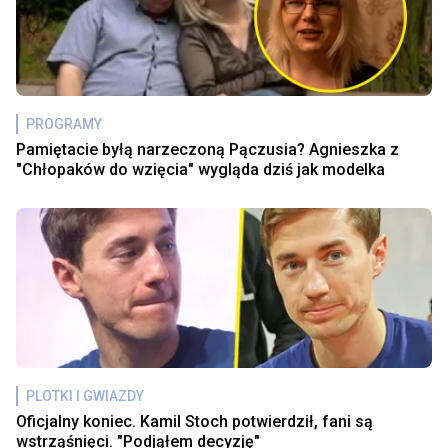
PROGRAMY
Pamiętacie byłą narzeczoną Pączusia? Agnieszka z
"Chłopaków do wzięcia" wygląda dziś jak modelka
PLOTKI I GWIAZDY
Oficjalny koniec. Kamil Stoch potwierdził, fani są
wstrząśnięci. "Podjąłem decyzję"