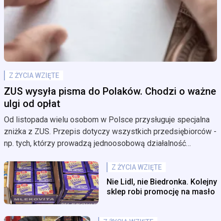
Z ŻYCIA WZIĘTE
ZUS wysyła pisma do Polaków. Chodzi o ważne
ulgi od opłat
Od listopada wielu osobom w Polsce przysługuje specjalna
zniżka z ZUS. Przepis dotyczy wszystkich przedsiębiorców -
np. tych, którzy prowadzą jednoosobową działalność
gospodarczą. To tzw. "wakacje składkowe" z ZUS. Teraz ZUS
wysyła pisma do wszystkich, którzy złożyli taki wniosek. Co
Z ŻYCIA WZIĘTE
jest w korespondencji?
Nie Lidl, nie Biedronka. Kolejny
sklep robi promocję na masło