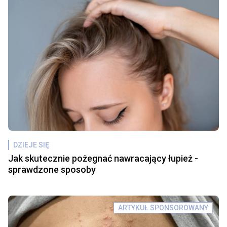
DZIEJE SIĘ
Jak skutecznie pożegnać nawracający łupież -
sprawdzone sposoby
ARTYKUŁ SPONSOROWANY