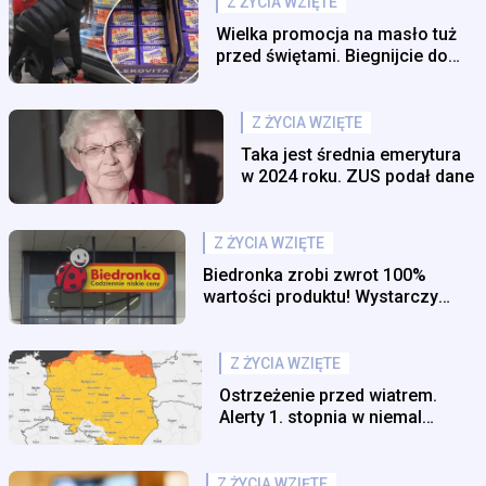
Z ŻYCIA WZIĘTE
Wielka promocja na masło tuż
przed świętami. Biegnijcie do
tego sklepu
Z ŻYCIA WZIĘTE
Taka jest średnia emerytura
w 2024 roku. ZUS podał dane
Z ŻYCIA WZIĘTE
Biedronka zrobi zwrot 100%
wartości produktu! Wystarczy
kupić go do środy
Z ŻYCIA WZIĘTE
Ostrzeżenie przed wiatrem.
Alerty 1. stopnia w niemal
całym kraju
Z ŻYCIA WZIĘTE