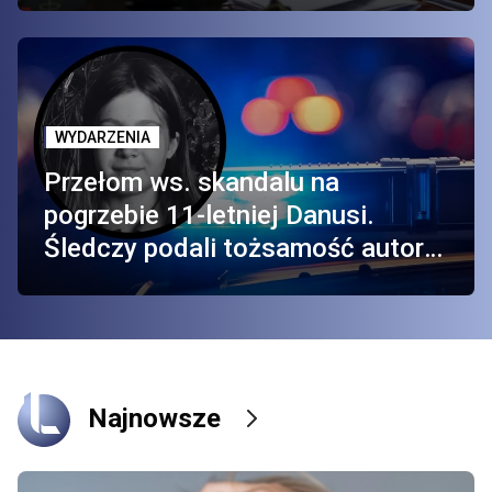
WYDARZENIA
Przełom ws. skandalu na
pogrzebie 11-letniej Danusi.
Śledczy podali tożsamość autora
dezinformacji
Najnowsze