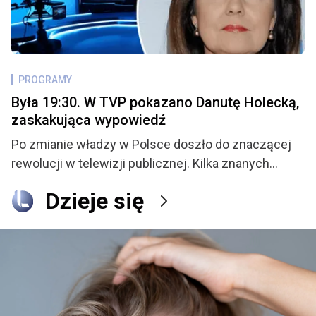
odrzucił. Teraz para doczekała się swojego
pierwszego dziecka i regularnie informuje swoich
fanów co u nich słychać. Ostatnio Waldek rozważa
poddanie się zabiegowi chirurgicznemu, już
PROGRAMY
niewiele dzieli go od podjęcia ostatecznej decyzji.
Była 19:30. W TVP pokazano Danutę Holecką,
zaskakująca wypowiedź
Po zmianie władzy w Polsce doszło do znaczącej
rewolucji w telewizji publicznej. Kilka znanych
twarzy zniknęło z TVP, a stacja przeszła
Dzieje się
metamorfozę. W tym samym czasie znaczenie na
runku zdobył inny gracz, czyli Telewizja Republika.
Teraz obaj nadawcy ostro ze sobą konkurują i nie
przebierają przy tym w środkach. Tym razem to TVP
wyciągnęło działa i skierowało je przeciwko
prezenterce, która przez lata była twarzą stacji.