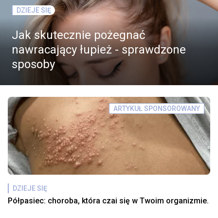
DZIEJE SIĘ
Jak skutecznie pożegnać
nawracający łupież - sprawdzone
sposoby
ARTYKUŁ SPONSOROWANY
DZIEJE SIĘ
Półpasiec: choroba, która czai się w Twoim organizmie.