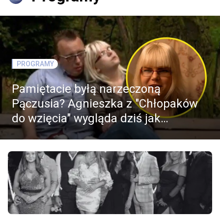
PROGRAMY
Pamiętacie byłą narzeczoną
Pączusia? Agnieszka z "Chłopaków
do wzięcia" wygląda dziś jak
modelka