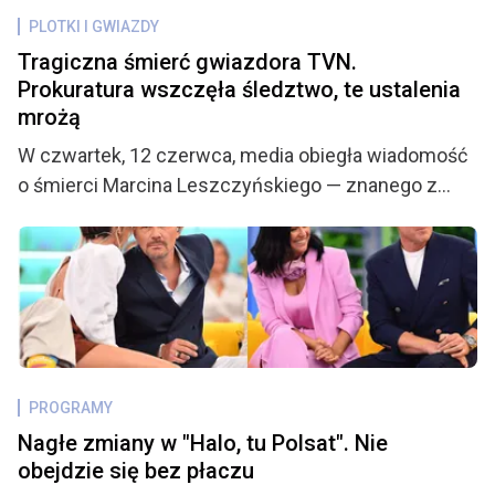
PLOTKI I GWIAZDY
Tragiczna śmierć gwiazdora TVN.
Prokuratura wszczęła śledztwo, te ustalenia
mrożą
W czwartek, 12 czerwca, media obiegła wiadomość
o śmierci Marcina Leszczyńskiego — znanego z
udziału w programach telewizyjnych i przeszłości
piłkarskiej w barwach LKS Drama Zbrosławice.
Tragiczna informacja wstrząsnęła nie tylko rodziną i
przyjaciółmi, ale także licznymi fanami, którzy z
niepokojem śledzą każdy nowy szczegół mogący
rzucić światło na okoliczności jego nagłego
odejścia. Jak się okazuje, sprawą zajęła się
PROGRAMY
Prokuratura Rejonowa w Zabrzu, a kulisy śmierci 31-
Nagłe zmiany w "Halo, tu Polsat". Nie
latka mogą być znacznie bardziej niepokojące, niż
obejdzie się bez płaczu
początkowo przypuszczano.