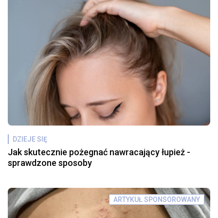
DZIEJE SIĘ
Jak skutecznie pożegnać nawracający łupież -
sprawdzone sposoby
ARTYKUŁ SPONSOROWANY