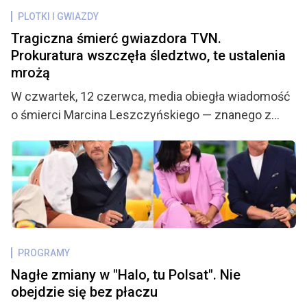
PLOTKI I GWIAZDY
Tragiczna śmierć gwiazdora TVN.
Prokuratura wszczęła śledztwo, te ustalenia
mrożą
W czwartek, 12 czerwca, media obiegła wiadomość
o śmierci Marcina Leszczyńskiego — znanego z
udziału w programach telewizyjnych i przeszłości
piłkarskiej w barwach LKS Drama Zbrosławice.
Tragiczna informacja wstrząsnęła nie tylko rodziną i
przyjaciółmi, ale także licznymi fanami, którzy z
niepokojem śledzą każdy nowy szczegół mogący
rzucić światło na okoliczności jego nagłego
odejścia. Jak się okazuje, sprawą zajęła się
PROGRAMY
Prokuratura Rejonowa w Zabrzu, a kulisy śmierci 31-
Nagłe zmiany w "Halo, tu Polsat". Nie
latka mogą być znacznie bardziej niepokojące, niż
obejdzie się bez płaczu
początkowo przypuszczano.