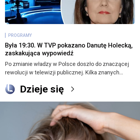
odrzucił. Teraz para doczekała się swojego
pierwszego dziecka i regularnie informuje swoich
fanów co u nich słychać. Ostatnio Waldek rozważa
poddanie się zabiegowi chirurgicznemu, już
PROGRAMY
niewiele dzieli go od podjęcia ostatecznej decyzji.
Była 19:30. W TVP pokazano Danutę Holecką,
zaskakująca wypowiedź
Po zmianie władzy w Polsce doszło do znaczącej
rewolucji w telewizji publicznej. Kilka znanych
twarzy zniknęło z TVP, a stacja przeszła
Dzieje się
metamorfozę. W tym samym czasie znaczenie na
runku zdobył inny gracz, czyli Telewizja Republika.
Teraz obaj nadawcy ostro ze sobą konkurują i nie
przebierają przy tym w środkach. Tym razem to TVP
wyciągnęło działa i skierowało je przeciwko
prezenterce, która przez lata była twarzą stacji.