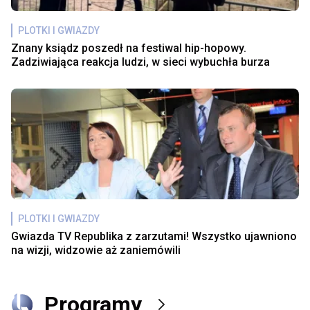
PLOTKI I GWIAZDY
Znany ksiądz poszedł na festiwal hip-hopowy.
Zadziwiająca reakcja ludzi, w sieci wybuchła burza
PLOTKI I GWIAZDY
Gwiazda TV Republika z zarzutami! Wszystko ujawniono
na wizji, widzowie aż zaniemówili
Programy