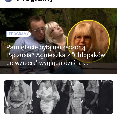
PROGRAMY
Pamiętacie byłą narzeczoną
Pączusia? Agnieszka z "Chłopaków
do wzięcia" wygląda dziś jak
modelka