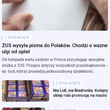
Z ŻYCIA WZIĘTE
ZUS wysyła pisma do Polaków. Chodzi o ważne
ulgi od opłat
Od listopada wielu osobom w Polsce przysługuje specjalna
zniżka z ZUS. Przepis dotyczy wszystkich przedsiębiorców -
np. tych, którzy prowadzą jednoosobową działalność
gospodarczą. To tzw. "wakacje składkowe" z ZUS. Teraz ZUS
wysyła pisma do wszystkich, którzy złożyli taki wniosek. Co
Z ŻYCIA WZIĘTE
jest w korespondencji?
Nie Lidl, nie Biedronka. Kolejny
sklep robi promocję na masło