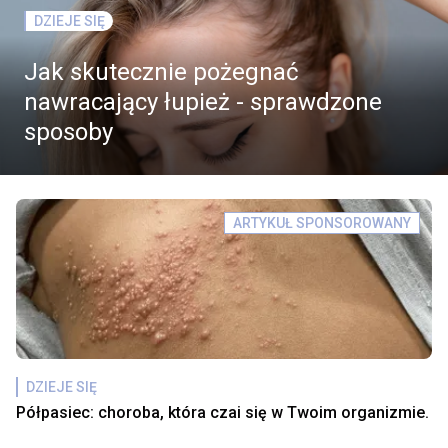
DZIEJE SIĘ
Jak skutecznie pożegnać
nawracający łupież - sprawdzone
sposoby
ARTYKUŁ SPONSOROWANY
DZIEJE SIĘ
Półpasiec: choroba, która czai się w Twoim organizmie.