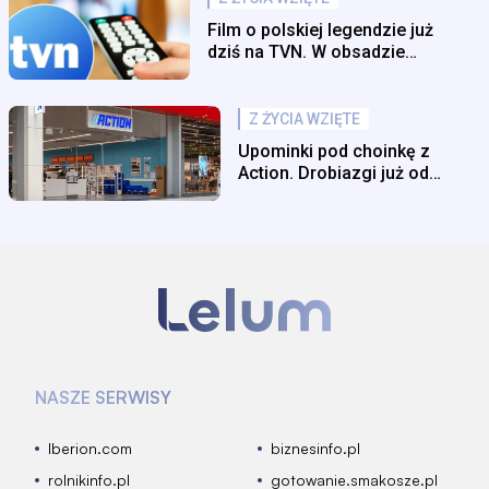
Film o polskiej legendzie już
dziś na TVN. W obsadzie
największe gwiazdy
Z ŻYCIA WZIĘTE
Upominki pod choinkę z
Action. Drobiazgi już od
6,95 zł
NASZE SERWISY
Iberion.com
biznesinfo.pl
rolnikinfo.pl
gotowanie.smakosze.pl