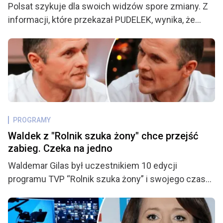
Polsat szykuje dla swoich widzów spore zmiany. Z
informacji, które przekazał PUDELEK, wynika, że
zaplanowane modyfikacje dotyczą roszady wśród
prowadzących, a do ekipy najprawdopodobniej
dołączy nowa osoba. Fani mogą być zaskoczeni.
PROGRAMY
Waldek z "Rolnik szuka żony" chce przejść
zabieg. Czeka na jedno
Waldemar Gilas był uczestnikiem 10 edycji
programu TVP “Rolnik szuka żony” i swojego czasu
budził niemało kontrowersji. Po sensacyjnych
wydarzeniach z finału znowu było o nim głośno,
kiedy to związał się z kandydatką, którą wcześniej