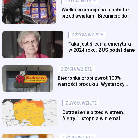
Z ŻYCIA WZIĘTE
Wielka promocja na masło tuż
przed świętami. Biegnijcie do
tego sklepu
Z ŻYCIA WZIĘTE
Taka jest średnia emerytura
w 2024 roku. ZUS podał dane
Z ŻYCIA WZIĘTE
Biedronka zrobi zwrot 100%
wartości produktu! Wystarczy
kupić go do środy
Z ŻYCIA WZIĘTE
Ostrzeżenie przed wiatrem.
Alerty 1. stopnia w niemal
całym kraju
Z ŻYCIA WZIĘTE