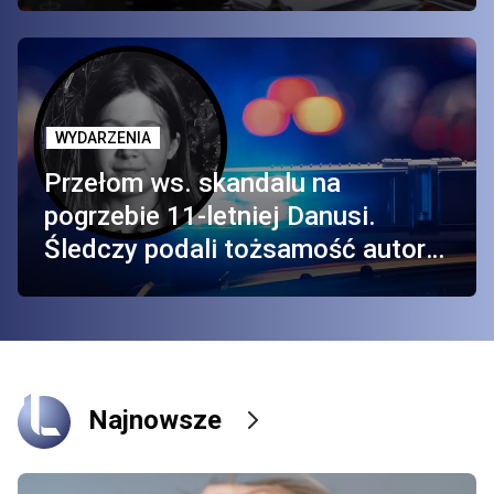
WYDARZENIA
Przełom ws. skandalu na
pogrzebie 11-letniej Danusi.
Śledczy podali tożsamość autora
dezinformacji
Najnowsze