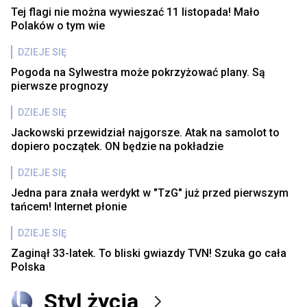
Tej flagi nie można wywieszać 11 listopada! Mało
Polaków o tym wie
DZIEJE SIĘ
Pogoda na Sylwestra może pokrzyżować plany. Są
pierwsze prognozy
DZIEJE SIĘ
Jackowski przewidział najgorsze. Atak na samolot to
dopiero początek. ON będzie na pokładzie
DZIEJE SIĘ
Jedna para znała werdykt w "TzG" już przed pierwszym
tańcem! Internet płonie
DZIEJE SIĘ
Zaginął 33-latek. To bliski gwiazdy TVN! Szuka go cała
Polska
Styl życia