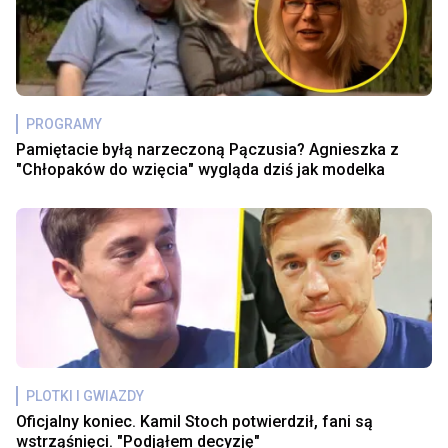
PROGRAMY
Pamiętacie byłą narzeczoną Pączusia? Agnieszka z
"Chłopaków do wzięcia" wygląda dziś jak modelka
PLOTKI I GWIAZDY
Oficjalny koniec. Kamil Stoch potwierdził, fani są
wstrząśnięci. "Podjąłem decyzję"