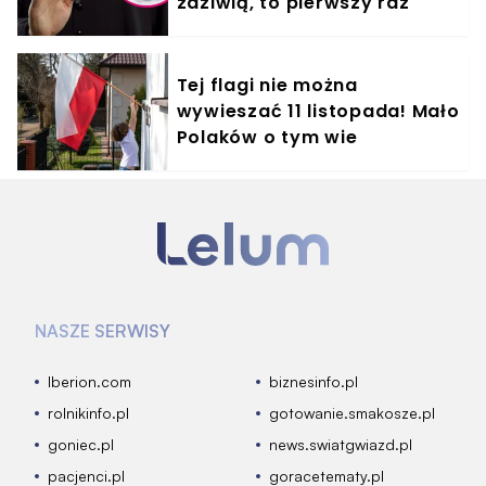
zdziwią, to pierwszy raz
Tej flagi nie można
wywieszać 11 listopada! Mało
Polaków o tym wie
NASZE SERWISY
Iberion.com
biznesinfo.pl
rolnikinfo.pl
gotowanie.smakosze.pl
goniec.pl
news.swiatgwiazd.pl
pacjenci.pl
goracetematy.pl