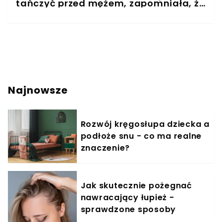
tańczyć przed mężem, zapomniała, że
nie jest sama?
Najnowsze
Rozwój kręgosłupa dziecka a
podłoże snu - co ma realne
znaczenie?
Jak skutecznie pożegnać
nawracający łupież -
sprawdzone sposoby