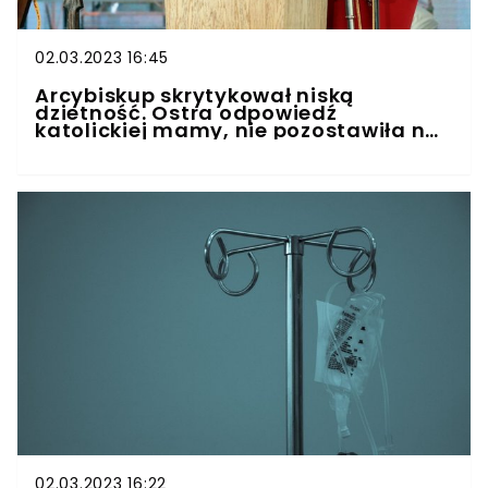
02.03.2023 16:45
Arcybiskup skrytykował niską
dzietność. Ostra odpowiedź
katolickiej mamy, nie pozostawiła na
nim suchej nitki
02.03.2023 16:22