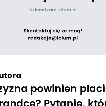
Dziennikarz Lelum.pl
Skontaktuj się ze mną!
redakcja@lelum.pl
utora
yzna powinien płaci
 randce? Pytanie, kt