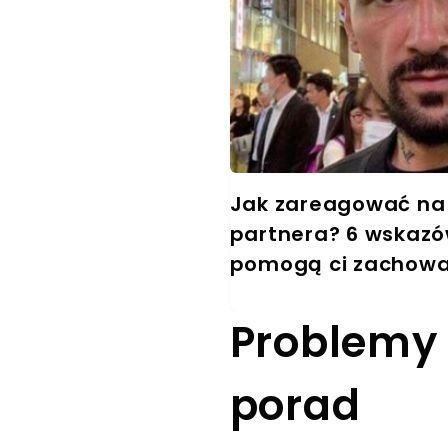
Jak zareagować na
partnera? 6 wskazó
pomogą ci zachowa
obliczu zdrady
Problemy 
porad