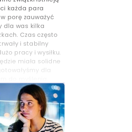
ci każda para
y w porę zauważyć
 dla was kilka
zkach. Czas często
rwały i stabilny
użo pracy i wysiłku.
będzie miała solidne
ygotowałyśmy dla
am do myślenia.