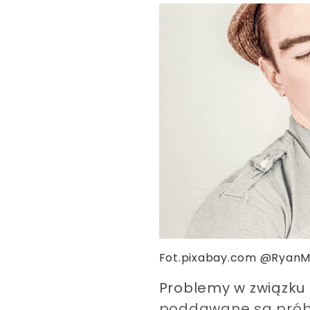
Fot.pixabay.com @RyanM
Problemy w związku s
poddawane są próbie