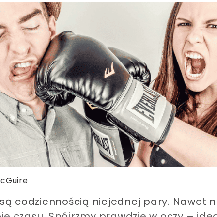
cGuire
ą codziennością niejednej pary. Nawet naj
 czasu. Spójrzmy prawdzie w oczy – ideal