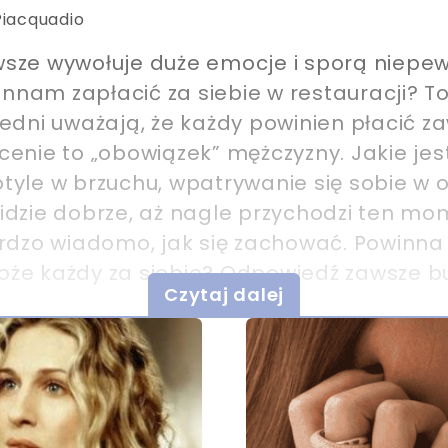
Piacquadio
sze wywołuje duże emocje i sporą niepew
nam zapłacić za siebie w restauracji? T
jedni uważają, że każdy powinien płacić 
płacenie to „obowiązek” mężczyzny. Jakie je
yle w brzuchu, wpatrywanie się sobie w oc
idzie dobrze, aż nagle przychodzi ten mom
ardzo wiadomo, jak się zachować. Powinna
że każdy za siebie? Odpowiedź zawsze bu
Czytaj dalej