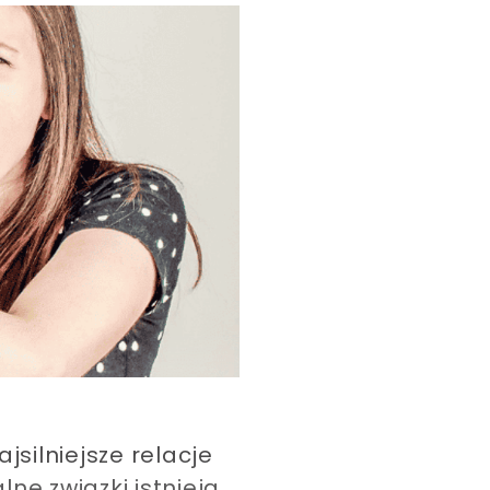
silniejsze relacje
ne związki istnieją