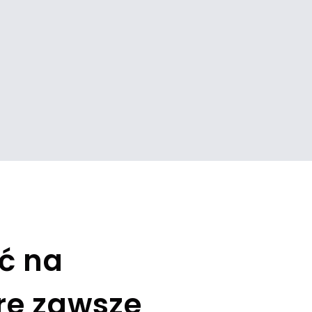
ć na
óre zawsze