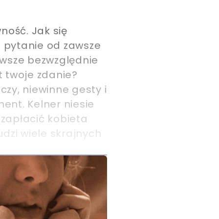
ność. Jak się
o pytanie od zawsze
zawsze bezwzględnie
st twoje zdanie?
zy, niewinne gesty i
ent. Kelner niesie
 zapłacić kobieta
dzi wiele skrajnych