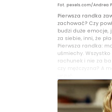
Fot. pexels.com/Andrea 
Pierwsza randka zaw
zachować? Czy powin
budzi duże emocje, 
za siebie, inni, że 
Pierwsza randka: mot
uśmiechy. Wszystko 
rachunek i nie za b
czy mężczyzna? A mo
uczuć.