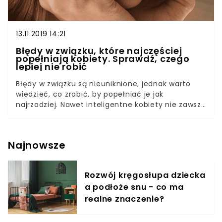
13.11.2019 14:21
Błędy w związku, które najczęściej
popełniają kobiety. Sprawdź, czego
lepiej nie robić
Błędy w związku są nieuniknione, jednak warto
wiedzieć, co zrobić, by popełniać je jak
najrzadziej. Nawet inteligentne kobiety nie zawsze
radzą sobie w relacji z drugim człowiekiem. Jakich
błędów nie popełniać? Dowiedz się, co robisz źle!
Zakochane kobiety czasami nie zauważają
Najnowsze
sygnałów, które świadczą o tym, że w ich związku
źle się dzieje. Doszukują się winy wszędzie, tylko
nie w sobie. Tymczasem kobietom również zdarza
Rozwój kręgosłupa dziecka
się popełniać szereg błędów, które mogą
a podłoże snu - co ma
doprowadzić związek do ruiny. Przed wami 10
najczęściej popełnianych grzechów. Błędy w
realne znaczenie?
związku przestaną być tajemnicą!