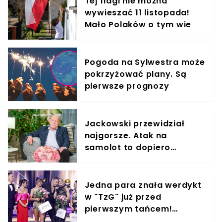
Tej flagi nie można
wywieszać 11 listopada!
Mało Polaków o tym wie
Pogoda na Sylwestra może
pokrzyżować plany. Są
pierwsze prognozy
Jackowski przewidział
najgorsze. Atak na
samolot to dopiero
początek. ON będzie na
pokładzie
Jedna para znała werdykt
w "TzG" już przed
pierwszym tańcem!
Internet płonie