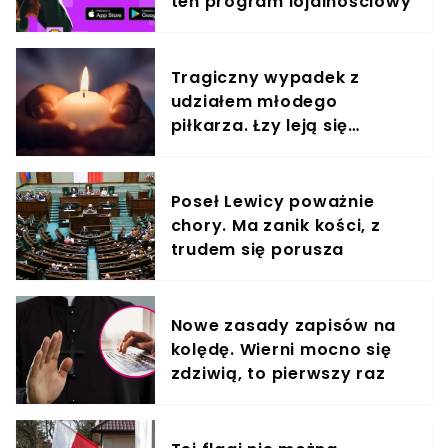
ten program lojalnościowy
Tragiczny wypadek z
udziałem młodego
piłkarza. Łzy leją się
strumieniami
Poseł Lewicy poważnie
chory. Ma zanik kości, z
trudem się porusza
Nowe zasady zapisów na
kolędę. Wierni mocno się
zdziwią, to pierwszy raz