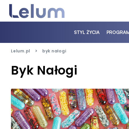
STYL ŻYCIA
PROGRA
>
Lelum.pl
byk nałogi
Byk Nałogi