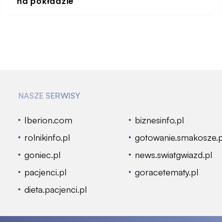
na pokładzie
NASZE SERWISY
Iberion.com
biznesinfo.pl
rolnikinfo.pl
gotowanie.smakosze.p
goniec.pl
news.swiatgwiazd.pl
pacjenci.pl
goracetematy.pl
dieta.pacjenci.pl