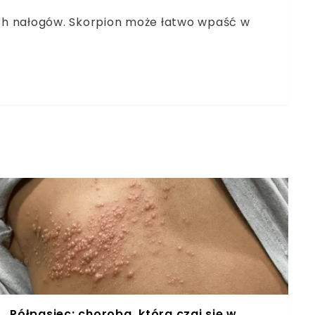
ch nałogów. Skorpion może łatwo wpaść w
Półpasiec: choroba, która czai się w