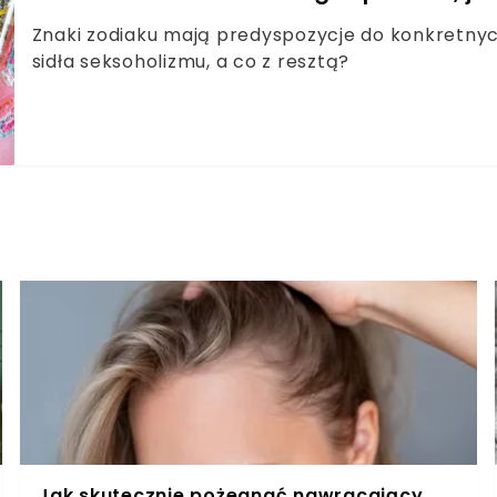
Znaki zodiaku mają predyspozycje do konkretny
sidła seksoholizmu, a co z resztą?
Jak skutecznie pożegnać nawracający