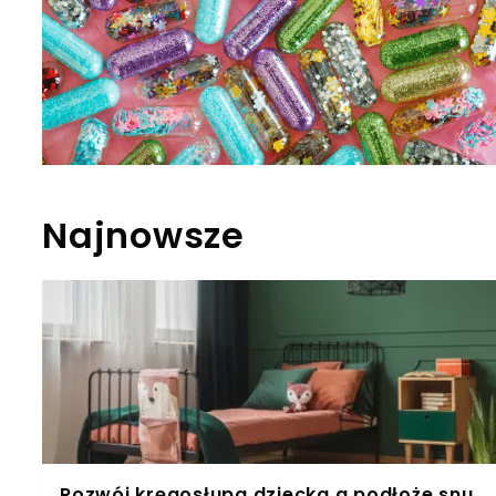
Najnowsze
Rozwój kręgosłupa dziecka a podłoże snu