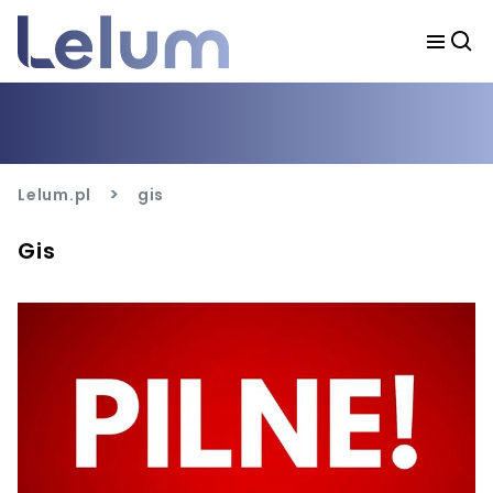
>
Lelum.pl
gis
Gis