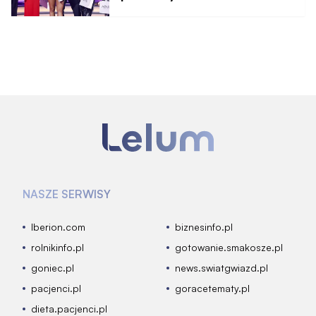
Internet płonie
NASZE SERWISY
Iberion.com
biznesinfo.pl
rolnikinfo.pl
gotowanie.smakosze.pl
goniec.pl
news.swiatgwiazd.pl
pacjenci.pl
goracetematy.pl
dieta.pacjenci.pl