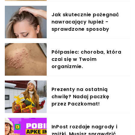
Jak skutecznie pożegnać
nawracający łupież -
sprawdzone sposoby
Półpasiec: choroba, która
czai się w Twoim
organizmie.
Prezenty na ostatnią
chwilę? Nadaj paczkę
przez Paczkomat!
InPost rozdaje nagrody i
zniżki. Musisz sprawdzić