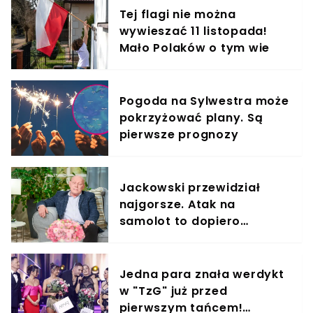
Tej flagi nie można
wywieszać 11 listopada!
Mało Polaków o tym wie
Pogoda na Sylwestra może
pokrzyżować plany. Są
pierwsze prognozy
Jackowski przewidział
najgorsze. Atak na
samolot to dopiero
początek. ON będzie na
pokładzie
Jedna para znała werdykt
w "TzG" już przed
pierwszym tańcem!