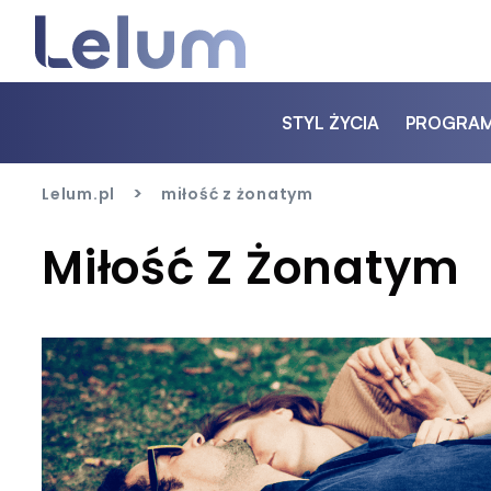
STYL ŻYCIA
PROGRA
>
Lelum.pl
miłość z żonatym
Miłość Z Żonatym