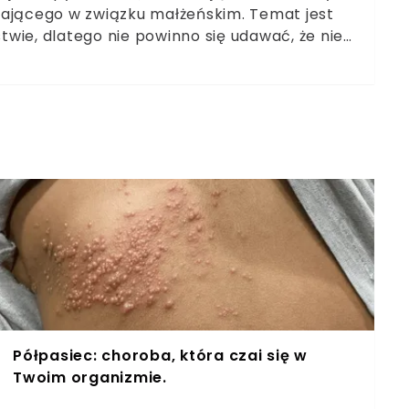
tającego w związku małżeńskim. Temat jest
wie, dlatego nie powinno się udawać, że nie
trafić dokładnie w taki sam sposób, w jaki
jącego w związku małżeńskim. Obrączka na
aja serce kobiety. Co robić w takiej sytuacji?
Półpasiec: choroba, która czai się w
Twoim organizmie.