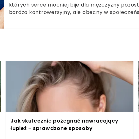
których serce mocniej bije dla mężczyzny pozos
bardzo kontrowersyjny, ale obecny w społeczeńst
istnieje. Miłość do żonatego faceta może się przy
pojawia się gdy chodzi o mężczyznę nie pozosta
palcu nie jest magicznym artefaktem, który rozbr
Jak skutecznie pożegnać nawracający
łupież - sprawdzone sposoby