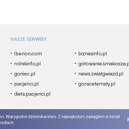
NASZE SERWISY
Iberion.com
biznesinfo.pl
rolnikinfo.pl
gotowanie.smakosze.p
goniec.pl
news.swiatgwiazd.pl
pacjenci.pl
goracetematy.pl
dieta.pacjenci.pl
rion. Wiarygodne dziennikarstwo. Z największym zasięgiem w social
ediach.