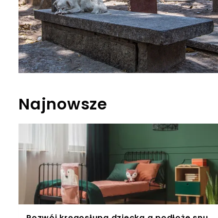
Najnowsze
Rozwój kręgosłupa dziecka a podłoże snu