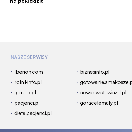
na pokładzie
NASZE SERWISY
Iberion.com
biznesinfo.pl
rolnikinfo.pl
gotowanie.smakosze.p
goniec.pl
news.swiatgwiazd.pl
pacjenci.pl
goracetematy.pl
dieta.pacjenci.pl