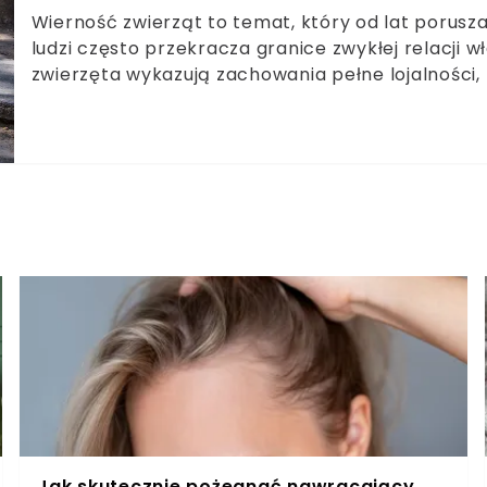
Wierność zwierząt to temat, który od lat porusza
ludzi często przekracza granice zwykłej relacji w
zwierzęta wykazują zachowania pełne lojalności, n
szczególną uwagę i uznanie.
Jak skutecznie pożegnać nawracający