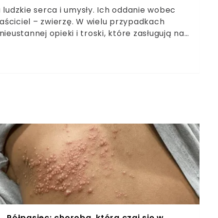
 ludzkie serca i umysły. Ich oddanie wobec
łaściciel – zwierzę. W wielu przypadkach
ieustannej opieki i troski, które zasługują na
Półpasiec: choroba, która czai się w