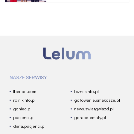
Internet płonie
NASZE SERWISY
Iberion.com
biznesinfo.pl
rolnikinfo.pl
gotowanie.smakosze.pl
goniec.pl
news.swiatgwiazd.pl
pacjenci.pl
goracetematy.pl
dieta.pacjenci.pl