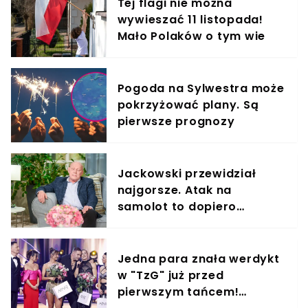
Tej flagi nie można
wywieszać 11 listopada!
Mało Polaków o tym wie
Pogoda na Sylwestra może
pokrzyżować plany. Są
pierwsze prognozy
Jackowski przewidział
najgorsze. Atak na
samolot to dopiero
początek. ON będzie na
pokładzie
Jedna para znała werdykt
w "TzG" już przed
pierwszym tańcem!