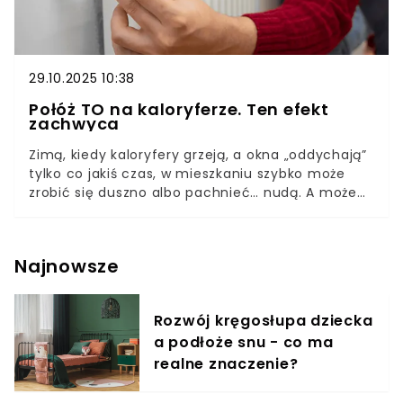
29.10.2025 10:38
Połóż TO na kaloryferze. Ten efekt
zachwyca
Zimą, kiedy kaloryfery grzeją, a okna „oddychają”
tylko co jakiś czas, w mieszkaniu szybko może
zrobić się duszno albo pachnieć… nudą. A może
by tak sięgnąć po zwykły składnik, który
znajdziemy w niemalże każdej kuchni? Brzmi
banalnie, prawda? Ale użytkownicy domowych
Najnowsze
trików przekonują: wystarczy rozłożyć kilka sztuk
na ciepłym grzejniku i… atmosfera się zmienia.
Co zyskujesz? Świeższy zapach, klimat jak w spa –
Rozwój kręgosłupa dziecka
i może więcej. Sprawdź, co warto zrobić.
a podłoże snu - co ma
realne znaczenie?