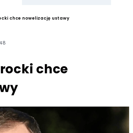
rocki chce nowelizację ustawy
:48
wrocki chce
awy