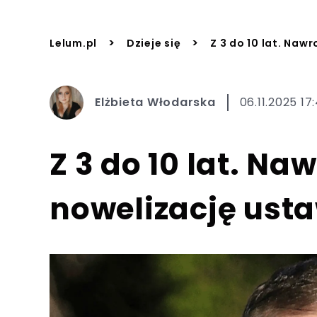
>
>
Lelum.pl
Dzieje się
Z 3 do 10 lat. Naw
Elżbieta Włodarska
06.11.2025 17
Z 3 do 10 lat. Na
nowelizację ust