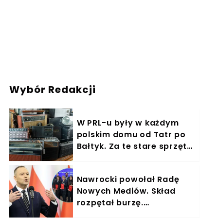
Wybór Redakcji
W PRL-u były w każdym
polskim domu od Tatr po
Bałtyk. Za te stare sprzęty
płacą dziś fortunę
Nawrocki powołał Radę
Nowych Mediów. Skład
rozpętał burzę.
"Kompromitacja"