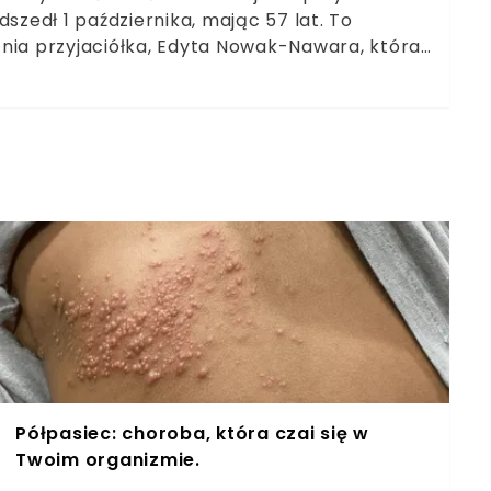
szedł 1 października, mając 57 lat. To
tnia przyjaciółka, Edyta Nowak-Nawara, która
nie rozmowy, niespełnione plany na
wieździe – co dalej z telewizyjnymi
Półpasiec: choroba, która czai się w
Twoim organizmie.