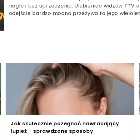
nagle i bez uprzedzenia. Ulubieniec widzów TTV od
odejście bardzo mocno przeżywa to jego wielole
mówi wprost: „Nie potrafię funkcjonować”. Ostat
Wszystkich Świętych i pytanie, które zostaje po g
marzeniami Jacka?
Jak skutecznie pożegnać nawracający
łupież - sprawdzone sposoby