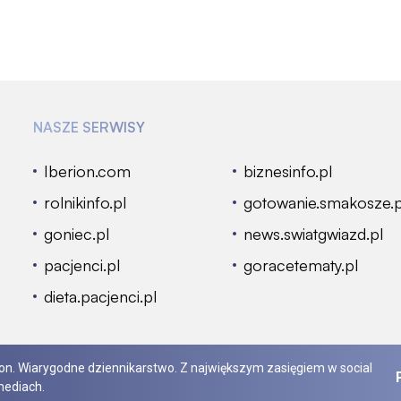
NASZE SERWISY
Iberion.com
biznesinfo.pl
rolnikinfo.pl
gotowanie.smakosze.p
goniec.pl
news.swiatgwiazd.pl
pacjenci.pl
goracetematy.pl
dieta.pacjenci.pl
rion. Wiarygodne dziennikarstwo. Z największym zasięgiem w social
ediach.