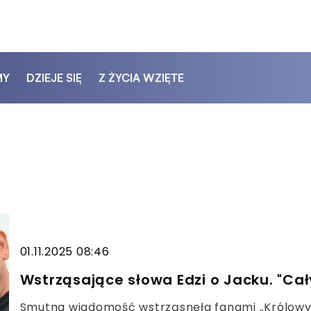
MY
DZIEJE SIĘ
Z ŻYCIA WZIĘTE
01.11.2025 08:46
Wstrząsające słowa Edzi o Jacku. "Cał
Smutna wiadomość wstrząsnęła fanami „Królowyc