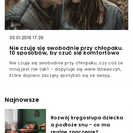
30.01.2019 17:29
Nie czuję się swobodnie przy chłopaku.
10 sposobów, by czuć się komfortowo
Nie czuję się swobodnie przy chłopaku, czy coś ze
mną jest nie tak? – dopytuje się wiele dziewczyn,
które dopiero zaczęły spotykać się ze swoją
drugą połówką. Gorzej mają te, które mogą
pochwalić się kilkuletnim stażem związkowym,
jednak wciąż odczuwają brak wolności przy swoim
Najnowsze
partnerze. Wtedy warto się zastanowić, po czyjej
stronie leży wina. Nie czuję się swobodnie przy
chłopaku, to niestety dylemat wielu dziewczyn, a
Rozwój kręgosłupa dziecka
fora internetowe są pełne nowo zakładanych
a podłoże snu - co ma
wątków na ten temat. Jak to się dzieje, że dwie
osoby, które mają się kochać, wciąż nie mogą
realne znaczenie?