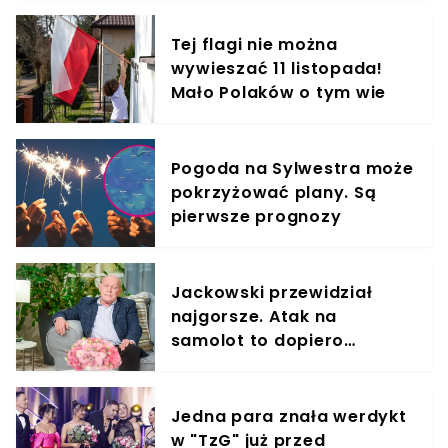
Tej flagi nie można
wywieszać 11 listopada!
Mało Polaków o tym wie
Pogoda na Sylwestra może
pokrzyżować plany. Są
pierwsze prognozy
Jackowski przewidział
najgorsze. Atak na
samolot to dopiero
początek. ON będzie na
pokładzie
Jedna para znała werdykt
w "TzG" już przed