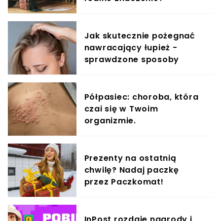
znaleźć dla siebie wystarczającej siły, by się
zrozumieć? To właśnie z braku dialogu w głównej
mierze bierze się dzisiejszy problem.
Jak skutecznie pożegnać
nawracający łupież -
sprawdzone sposoby
Półpasiec: choroba, która
czai się w Twoim
organizmie.
Prezenty na ostatnią
chwilę? Nadaj paczkę
przez Paczkomat!
InPost rozdaje nagrody i