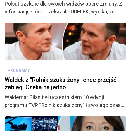
Polsat szykuje dla swoich widzów spore zmiany. Z
informacji, które przekazał PUDELEK, wynika, że
zaplanowane modyfikacje dotyczą roszady wśród
prowadzących, a do ekipy najprawdopodobniej
dołączy nowa osoba. Fani mogą być zaskoczeni.
PROGRAMY
Waldek z "Rolnik szuka żony" chce przejść
zabieg. Czeka na jedno
Waldemar Gilas był uczestnikiem 10 edycji
programu TVP “Rolnik szuka żony” i swojego czasu
budził niemało kontrowersji. Po sensacyjnych
wydarzeniach z finału znowu było o nim głośno,
kiedy to związał się z kandydatką, którą wcześniej