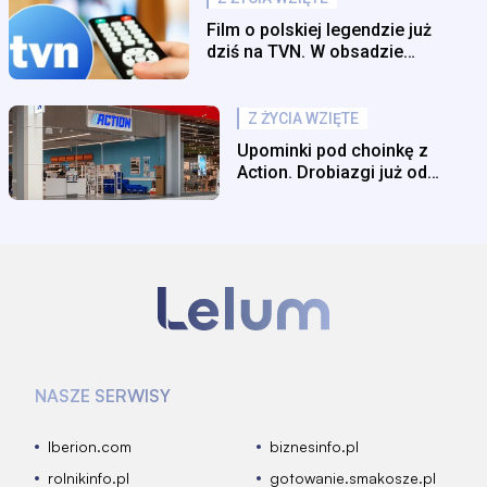
Film o polskiej legendzie już
dziś na TVN. W obsadzie
największe gwiazdy
Z ŻYCIA WZIĘTE
Upominki pod choinkę z
Action. Drobiazgi już od
6,95 zł
NASZE SERWISY
Iberion.com
biznesinfo.pl
rolnikinfo.pl
gotowanie.smakosze.pl