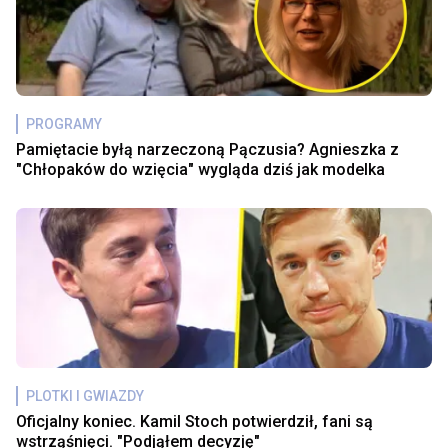
PROGRAMY
Pamiętacie byłą narzeczoną Pączusia? Agnieszka z
"Chłopaków do wzięcia" wygląda dziś jak modelka
PLOTKI I GWIAZDY
Oficjalny koniec. Kamil Stoch potwierdził, fani są
wstrząśnięci. "Podjąłem decyzję"