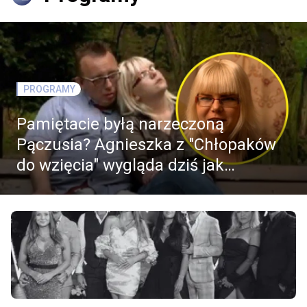
PROGRAMY
Pamiętacie byłą narzeczoną
Pączusia? Agnieszka z "Chłopaków
do wzięcia" wygląda dziś jak
modelka