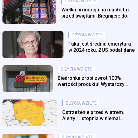
Z ŻYCIA WZIĘTE
Wielka promocja na masło tuż
przed świętami. Biegnijcie do
tego sklepu
Z ŻYCIA WZIĘTE
Taka jest średnia emerytura
w 2024 roku. ZUS podał dane
Z ŻYCIA WZIĘTE
Biedronka zrobi zwrot 100%
wartości produktu! Wystarczy
kupić go do środy
Z ŻYCIA WZIĘTE
Ostrzeżenie przed wiatrem.
Alerty 1. stopnia w niemal
całym kraju
Z ŻYCIA WZIĘTE