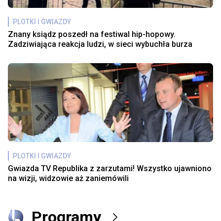
PLOTKI I GWIAZDY
Znany ksiądz poszedł na festiwal hip-hopowy.
Zadziwiająca reakcja ludzi, w sieci wybuchła burza
PLOTKI I GWIAZDY
Gwiazda TV Republika z zarzutami! Wszystko ujawniono
na wizji, widzowie aż zaniemówili
Programy