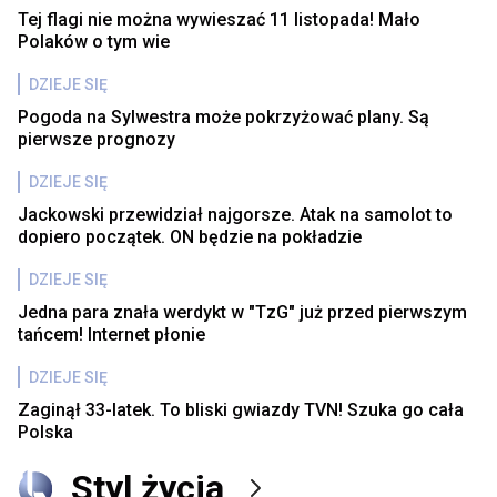
Tej flagi nie można wywieszać 11 listopada! Mało
Polaków o tym wie
DZIEJE SIĘ
Pogoda na Sylwestra może pokrzyżować plany. Są
pierwsze prognozy
DZIEJE SIĘ
Jackowski przewidział najgorsze. Atak na samolot to
dopiero początek. ON będzie na pokładzie
DZIEJE SIĘ
Jedna para znała werdykt w "TzG" już przed pierwszym
tańcem! Internet płonie
DZIEJE SIĘ
Zaginął 33-latek. To bliski gwiazdy TVN! Szuka go cała
Polska
Styl życia