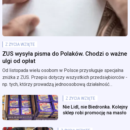
Z ŻYCIA WZIĘTE
ZUS wysyła pisma do Polaków. Chodzi o ważne
ulgi od opłat
Od listopada wielu osobom w Polsce przysługuje specjalna
zniżka z ZUS. Przepis dotyczy wszystkich przedsiębiorców -
np. tych, którzy prowadzą jednoosobową działalność
gospodarczą. To tzw. "wakacje składkowe" z ZUS. Teraz ZUS
wysyła pisma do wszystkich, którzy złożyli taki wniosek. Co
Z ŻYCIA WZIĘTE
jest w korespondencji?
Nie Lidl, nie Biedronka. Kolejny
sklep robi promocję na masło