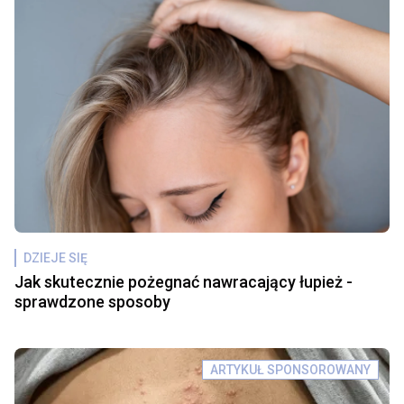
DZIEJE SIĘ
Jak skutecznie pożegnać nawracający łupież -
sprawdzone sposoby
ARTYKUŁ SPONSOROWANY