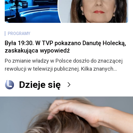
odrzucił. Teraz para doczekała się swojego
pierwszego dziecka i regularnie informuje swoich
fanów co u nich słychać. Ostatnio Waldek rozważa
poddanie się zabiegowi chirurgicznemu, już
PROGRAMY
niewiele dzieli go od podjęcia ostatecznej decyzji.
Była 19:30. W TVP pokazano Danutę Holecką,
zaskakująca wypowiedź
Po zmianie władzy w Polsce doszło do znaczącej
rewolucji w telewizji publicznej. Kilka znanych
twarzy zniknęło z TVP, a stacja przeszła
Dzieje się
metamorfozę. W tym samym czasie znaczenie na
runku zdobył inny gracz, czyli Telewizja Republika.
Teraz obaj nadawcy ostro ze sobą konkurują i nie
przebierają przy tym w środkach. Tym razem to TVP
wyciągnęło działa i skierowało je przeciwko
prezenterce, która przez lata była twarzą stacji.