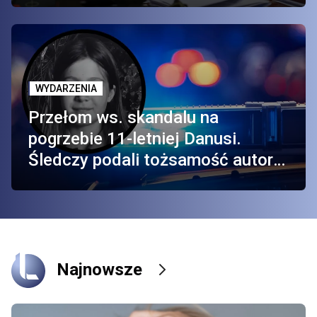
WYDARZENIA
Przełom ws. skandalu na
pogrzebie 11-letniej Danusi.
Śledczy podali tożsamość autora
dezinformacji
Najnowsze