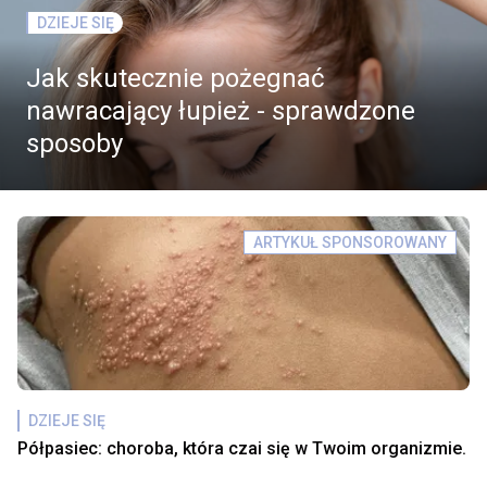
DZIEJE SIĘ
Jak skutecznie pożegnać
nawracający łupież - sprawdzone
sposoby
ARTYKUŁ SPONSOROWANY
DZIEJE SIĘ
Półpasiec: choroba, która czai się w Twoim organizmie.