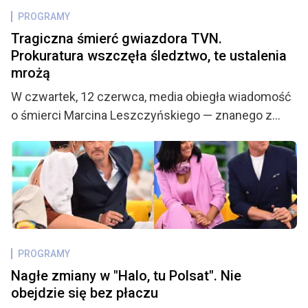
PROGRAMY
Tragiczna śmierć gwiazdora TVN.
Prokuratura wszczęła śledztwo, te ustalenia
mrożą
W czwartek, 12 czerwca, media obiegła wiadomość
o śmierci Marcina Leszczyńskiego — znanego z
udziału w programach telewizyjnych i przeszłości
piłkarskiej w barwach LKS Drama Zbrosławice.
Tragiczna informacja wstrząsnęła nie tylko rodziną i
przyjaciółmi, ale także licznymi fanami, którzy z
niepokojem śledzą każdy nowy szczegół mogący
rzucić światło na okoliczności jego nagłego
odejścia. Jak się okazuje, sprawą zajęła się
PROGRAMY
Prokuratura Rejonowa w Zabrzu, a kulisy śmierci 31-
Nagłe zmiany w "Halo, tu Polsat". Nie
latka mogą być znacznie bardziej niepokojące, niż
obejdzie się bez płaczu
początkowo przypuszczano.