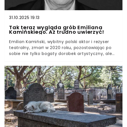
31.10.2025 19:13
Tak teraz wygląda grób Emiliana
Kamińskiego. Aż trudno uwierzyć!
Emilian Kamiński, wybitny polski aktor i reżyser
teatralny, zmarł w 2020 roku, pozostawiając po
sobie nie tylko bogaty dorobek artystyczny, ale
także wyjątkowy pomnik. Jego grób, nowoczesny i
wyróżniający się na tle tradycyjnych nagrobków,
stał się miejscem szczególnym dla miłośników
kultury i historii. Wokół tej nietypowej realizacji
powstaje wiele refleksji dotyczących sposobu
upamiętniania osób znaczących dla polskiej
sceny teatralnej.