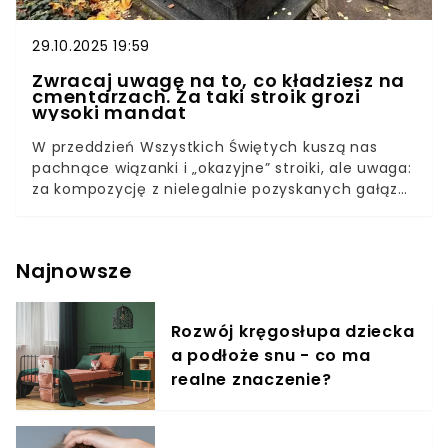
29.10.2025 19:59
Zwracaj uwagę na to, co kładziesz na
cmentarzach. Za taki stroik grozi
wysoki mandat
W przeddzień Wszystkich Świętych kuszą nas
pachnące wiązanki i „okazyjne” stroiki, ale uwaga:
za kompozycję z nielegalnie pozyskanych gałązek
możesz zapłacić nawet 500 zł mandatu. Straż
Leśna właśnie wzmocniła kontrole, a akcja
„Stroisz” ruszyła pełną parą. Co wolno postawić
Najnowsze
na grobie, a co może skończyć się spotkaniem z
mundurowymi?
Rozwój kręgosłupa dziecka
a podłoże snu - co ma
realne znaczenie?