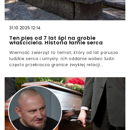
31.10.2025 12:14
Ten pies od 7 lat śpi na grobie
właściciela. Historia łamie serca
Wierność zwierząt to temat, który od lat porusza
ludzkie serca i umysły. Ich oddanie wobec ludzi
często przekracza granice zwykłej relacji
właściciel – zwierzę. W wielu przypadkach
zwierzęta wykazują zachowania pełne lojalności,
nieustannej opieki i troski, które zasługują na
szczególną uwagę i uznanie.