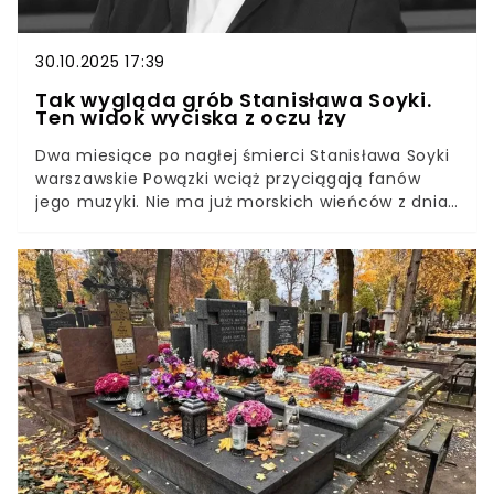
30.10.2025 17:39
Tak wygląda grób Stanisława Soyki.
Ten widok wyciska z oczu łzy
Dwa miesiące po nagłej śmierci Stanisława Soyki
warszawskie Powązki wciąż przyciągają fanów
jego muzyki. Nie ma już morskich wieńców z dnia
pogrzebu, ale są ręcznie pisane kartki z cytatami,
rząd zniczy i chryzantemy, jakby ktoś postanowił
zapisać ciszą to, czego nie da się dopowiedzieć
słowami. „Tolerancja” rozbrzmiewa tu bez
głośników — w spojrzeniach tych, którzy przyszli
podziękować.