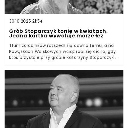
30.10.2025 21:54
Grób Stoparczyk tonie w kwiatach.
Jedna kartka wywołuje morze łez
Tłum żałobników rozszedł się dawno temu, a na
Powązkach Wojskowych wciąż robi się cicho, gdy
ktoś przystaje przy grobie Katarzyny Stoparczyk.
Na świeżej darni obok zniczy leżą niezwykłe
podarunki, równo ułożone przez najmłodszych
słuchaczy „pani z radia od dzieci”. Wzruszający
widok przypomina, że jej ciepły głos wcale nie
zamilkł — tylko zmienił adres. Grób Katarzyny
Stoparczyk stał się miejscem rozmowy bez słów.