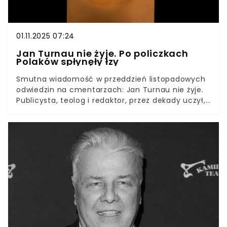
01.11.2025 07:24
Jan Turnau nie żyje. Po policzkach
Polaków spłynęły łzy
Smutna wiadomość w przeddzień listopadowych
odwiedzin na cmentarzach: Jan Turnau nie żyje.
Publicysta, teolog i redaktor, przez dekady uczył,
że dialog między religiami nie jest luksusem, tylko
codzienną praktyką. Miał 92 lata i do końca
pozostał wierny swojej „Arce Noego” – rubryce, w
której tłumaczył świat z łagodnym uporem
polonisty i celną ironią felietonisty.