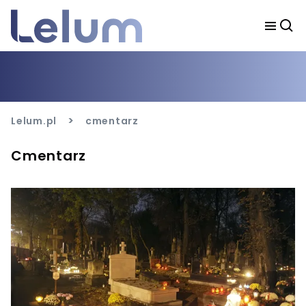
>
Lelum.pl
cmentarz
Cmentarz