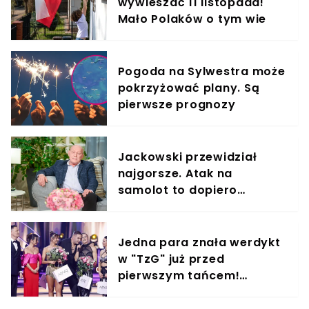
wywieszać 11 listopada!
Mało Polaków o tym wie
Pogoda na Sylwestra może
pokrzyżować plany. Są
pierwsze prognozy
Jackowski przewidział
najgorsze. Atak na
samolot to dopiero
początek. ON będzie na
pokładzie
Jedna para znała werdykt
w "TzG" już przed
pierwszym tańcem!
Internet płonie