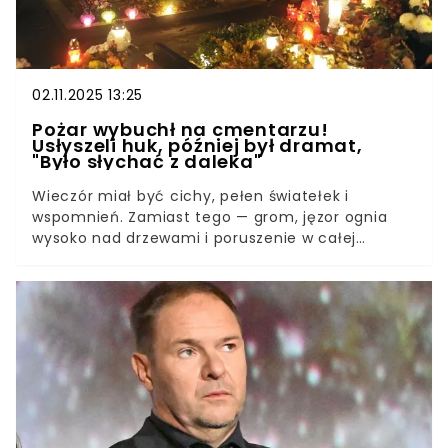
02.11.2025 13:25
Pożar wybuchł na cmentarzu!
Usłyszeli huk, później był dramat,
"Było słychać z daleka"
Wieczór miał być cichy, pełen światełek i
wspomnień. Zamiast tego — grom, jęzor ognia
wysoko nad drzewami i poruszenie w całej
okolicy. Ogień na cmentarzu zamienił chwilę
zadumy w gorący spektakl, przyciągając uwagę
osób odwiedzających groby.