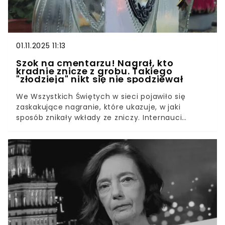
01.11.2025 11:13
Szok na cmentarzu! Nagrał, kto
kradnie znicze z grobu. Takiego
"złodzieja" nikt się nie spodziewał
We Wszystkich Świętych w sieci pojawiło się
zaskakujące nagranie, które ukazuje, w jaki
sposób znikały wkłady ze zniczy. Internauci
przecierali oczy ze zdumienia na ten widok. Co
takiego wydarzyło się na cmentarzu?