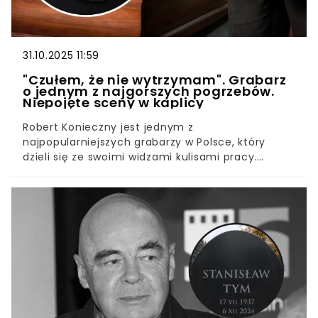
31.10.2025 11:59
"Czułem, że nie wytrzymam". Grabarz
o jednym z najgorszych pogrzebów.
Niepojęte sceny w kaplicy
Robert Konieczny jest jednym z
najpopularniejszych grabarzy w Polsce, który
dzieli się ze swoimi widzami kulisami pracy.
Mężczyzna wrócił pamięcią do jednego z
najbardziej poruszających pogrzebów, na których
przyszło mu być.