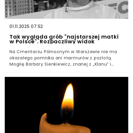
01.11.2025 07:52
Tak wygląda grób "najstarszej matki
w Polsce". Rozpaczliwy widok
Na Cmentarzu Północnym w Warszawie nie ma
okazałego pomnika ani marmurów z pozłotą.
Mogiłę Barbary Sienkiewicz, znanej z „Klanu” i
pamiętanej jako „najstarsza matka w Polsce”,
znaczy kopczyk ziemi, prosty krzyż i kilka
wypalonych zniczy. Obok jej imienia widnieją
nazwiska mamy i babci. Widok chwyta za gardło
– tym bardziej w dni, gdy cmentarze zwykle płoną
światłem pamięci. To właśnie grób Barbary
Sienkiewicz