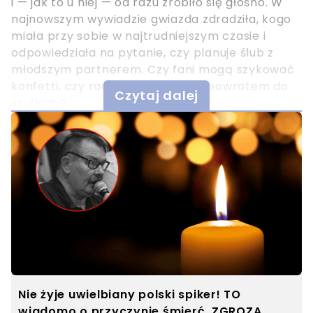
i — jak to u niej — od razu zrobiło się głośno. W
najnowszym wywiadzie gwiazda zdradziła, kogo
miała przy sobie w najtrudniejszym czasie i
odpowiedziała na pytanie, czy planuje ślub z
młodszym partnerem. Czy fani mogą szykować
konfetti, czy raczej… odłożyć je z powrotem do
Czytaj dalej
szuflady?
Nie żyje uwielbiany polski spiker! TO
wiadomo o przyczynie śmierć. ZGROZA