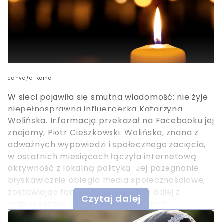
canva/d-keine
W sieci pojawiła się smutna wiadomość: nie żyje
niepełnosprawna influencerka Katarzyna
Wolińska. Informację przekazał na Facebooku jej
znajomy, Piotr Cieszkowski. Wolińska, znana z
odważnych wypowiedzi i społecznego zacięcia,
w ostatnich miesiącach łączyła internetową
aktywność z lokalną polityką. Jej pożegnanie
błyskawicznie obiegło media społecznościowe,
zostawiając fanów z pytaniem: co dalej z
Czytaj dalej
rozpoczętymi przez nią inicjatywami?