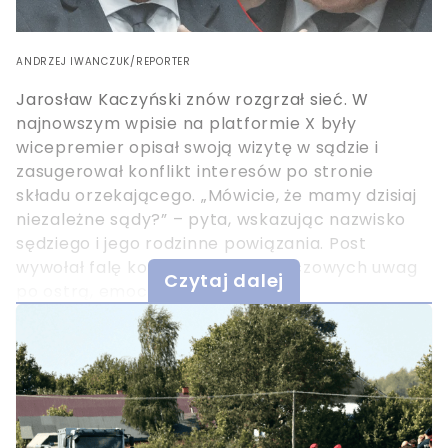
ANDRZEJ IWANCZUK/REPORTER
Jarosław Kaczyński znów rozgrzał sieć. W
najnowszym wpisie na platformie X były
wicepremier opisał swoją wizytę w sądzie i
zasugerował konflikt interesów po stronie
składu orzekającego. „Mówicie, że mamy dzisiaj
niezależne sądy?” – pyta, wskazując nazwisko
sędziego i jego rodzinne powiązania. Post
wywołał falę komentarzy, od rzeczowych uwag
Czytaj dalej
po ostrą, emocjonalną krytykę.