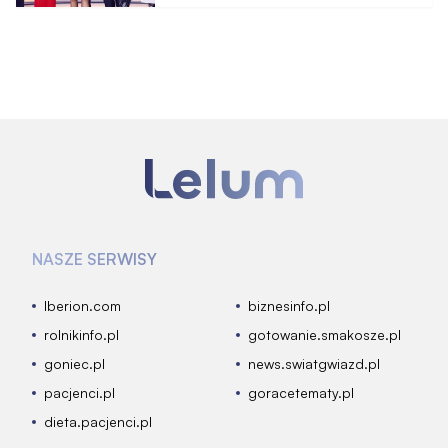
Internet płonie
NASZE SERWISY
Iberion.com
biznesinfo.pl
rolnikinfo.pl
gotowanie.smakosze.pl
goniec.pl
news.swiatgwiazd.pl
pacjenci.pl
goracetematy.pl
dieta.pacjenci.pl